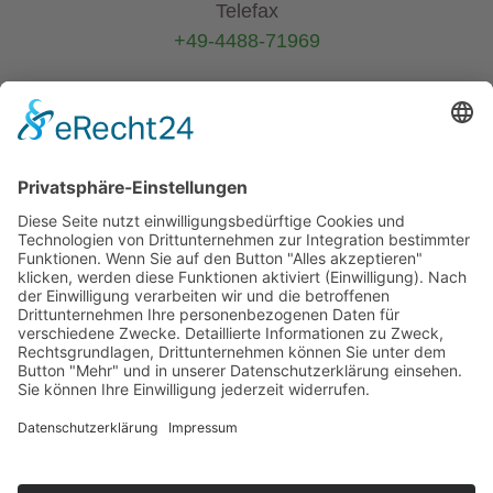
Telefax
+49-4488-71969
E-Mail
info@helmers.de
Kein Pflanzenverkauf an Privatkunden
-
Verkauf ausschließlich an Pflanzen-
Wiederverkäufer (B2B)
Alle Texte und Fotos sind urheberrechtlich
geschützt - keine unerlaubte Kopie und
Verwendung in anderen Medien gestattet.