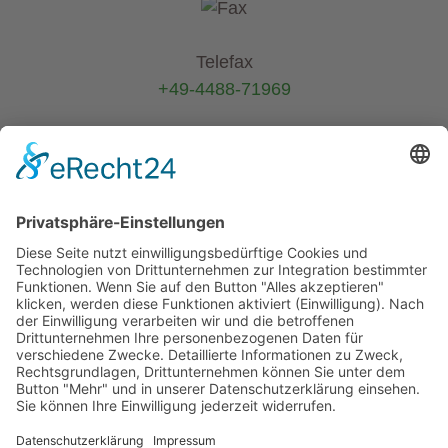
Telefax
+49-4488-71969
E-Mail
info@helmers.de
Kein Pflanzenverkauf an Privatkunden
-
Verkauf ausschließlich an Pflanzen-
Wiederverkäufer (B2B)
Alle Texte und Fotos sind urheberrechtlich
geschützt - keine unerlaubte Kopie und