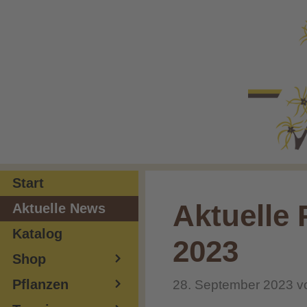
Zum
Inhalt
springen
Start
Aktuelle 
Aktuelle News
Katalog
2023
Shop
Pflanzen
28. September 2023
v