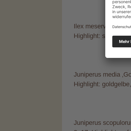
Ilex meserveae ‚Heck
Highlight: sehr schö
Juniperus media ‚Gol
Highlight: goldgelbe
Juniperus scopuloru