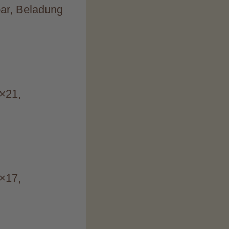
bar, Beladung
3×21,
3×17,