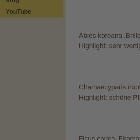
YouTube
Abies koreana ‚Brill
Highlight: sehr wer
Chamaecyparis nootk
Highlight: schöne P
Ficus carica ‚Firoma