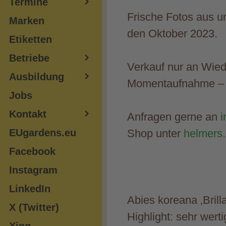
Termine
Frische Fotos aus u
Marken
den Oktober 2023.
Etiketten
Betriebe
Verkauf nur an Wie
Ausbildung
Momentaufnahme – 
Jobs
Kontakt
Anfragen gerne an
i
EUgardens.eu
Shop unter
helmers
Facebook
Instagram
LinkedIn
Abies koreana ‚Brill
X (Twitter)
Highlight: sehr wer
Xing