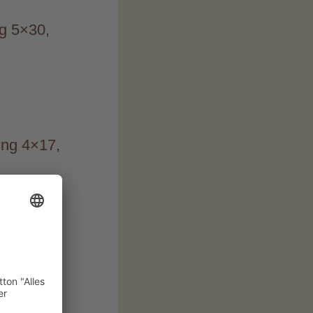
ng 5×30,
ung 4×17,
Beladung