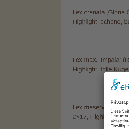
Ilex crenata ‚Glorie
Highlight: schöne, b
Ilex max. ‚Impala‘ (
Highlight: tolle Kuge
Ilex meserveae ‚Hec
2×17, Highlight: seh