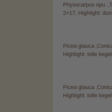
Physocarpus opu. ‚T
2×17, Highlight: dun
Picea glauca ‚Conica
Highlight: tolle keg
Picea glauca ‚Conica
Highlight: tolle keg