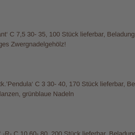
ant‘ C 7,5 30- 35, 100 Stück lieferbar, Beladun
tiges Zwergnadelgehölz!
.’Pendula‘ C 3 30- 40, 170 Stück lieferbar, B
flanzen, grünblaue Nadeln
‘ -R- C 10 60- 80, 200 Stück lieferbar, Beladun