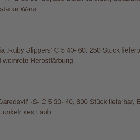
 starke Ware
a ‚Ruby Slippers‘ C 5 40- 60, 250 Stück liefer
d weinrote Herbstfärbung
aredevil‘ -S- C 5 30- 40, 800 Stück lieferbar,
f dunkelrotes Laub!