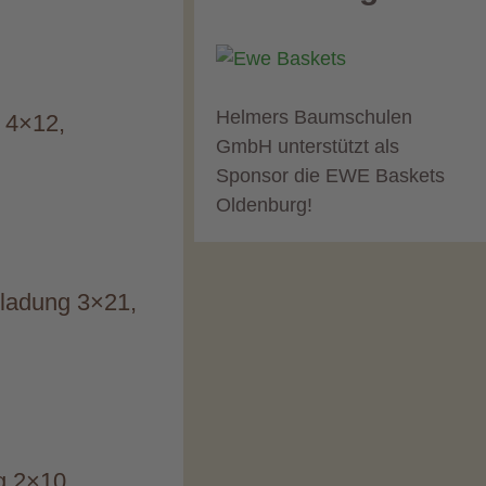
Helmers Baumschulen
g 4×12,
GmbH unterstützt als
Sponsor die EWE Baskets
Oldenburg!
eladung 3×21,
g 2×10,