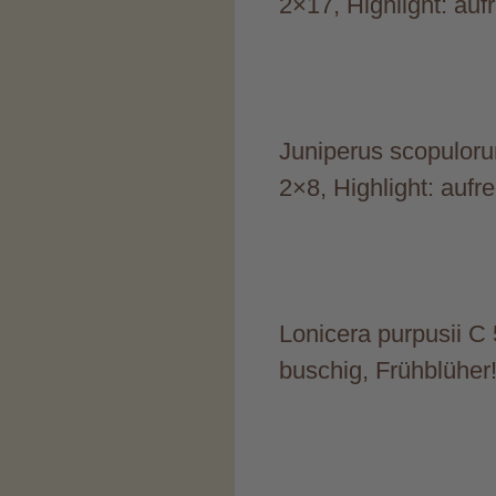
2×17, Highlight: au
Juniperus scopuloru
2×8, Highlight: auf
Lonicera purpusii C 
buschig, Frühblüher