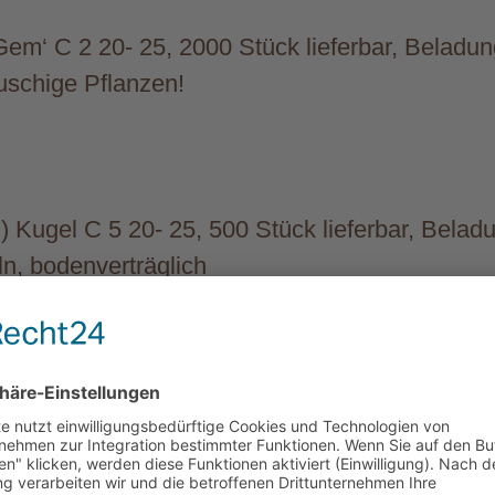
 Gem‘ C 2 20- 25, 2000 Stück lieferbar, Beladu
uschige Pflanzen!
R) Kugel C 5 20- 25, 500 Stück lieferbar, Belad
ln, bodenverträglich
kenblau‘ -R- C 5 40- 50, 700 Stück lieferbar, 
r schöner Heckenilex!