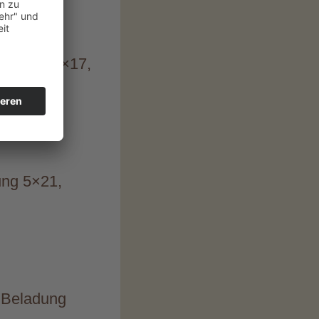
Beladung 3×17,
ung 5×21,
, Beladung