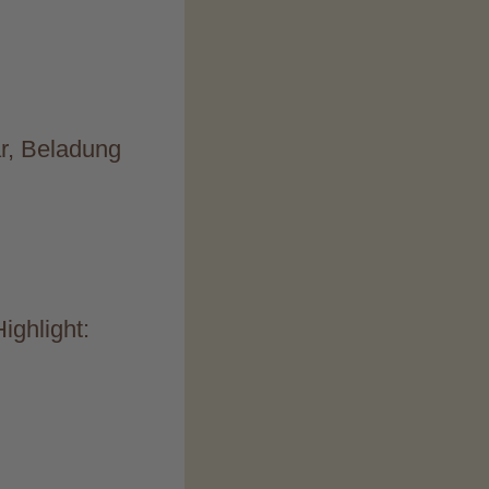
ar, Beladung
ighlight: