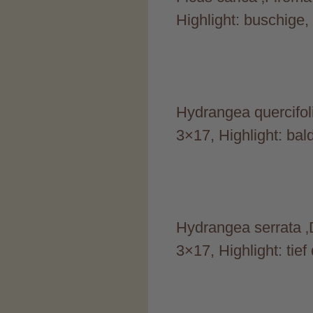
Highlight: buschige,
Hydrangea quercifoli
3×17, Highlight: bal
Hydrangea serrata ‚D
3×17, Highlight: tie