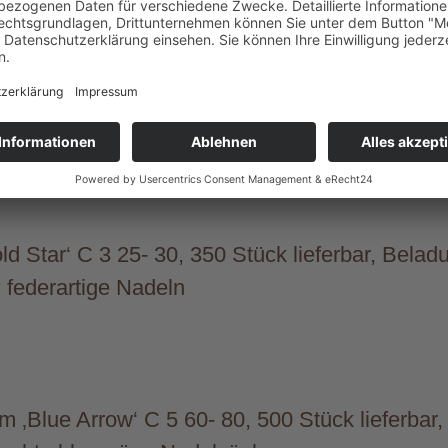
enstar‘ -S- C 5 40- 50, 700 Stück lieferbar, 
ner Heckenilex!
d Star‘ C 3 25- 30, 350 Stück lieferbar, Belad
, federartige Nadeln
m ‚Blue Arrow‘ C 5 60- 80, 500 Stück lieferbar