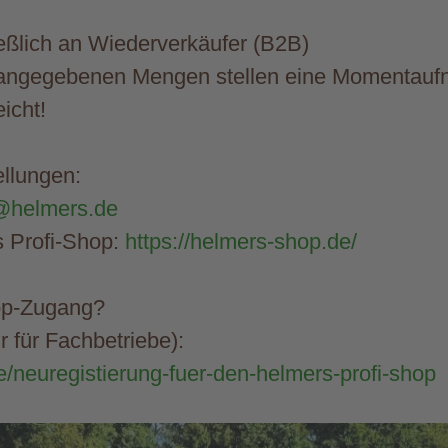
eßlich an Wiederverkäufer (B2B)
e angegebenen Mengen stellen eine Momentauf
icht!
llungen:
@helmers.de
s Profi-Shop:
https://helmers-shop.de/
op-Zugang?
ur für Fachbetriebe):
e/neuregistierung-fuer-den-helmers-profi-shop