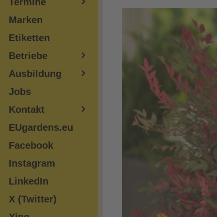
Termine
Marken
Etiketten
Betriebe
Ausbildung
Jobs
Kontakt
EUgardens.eu
Facebook
Instagram
LinkedIn
X (Twitter)
Xing