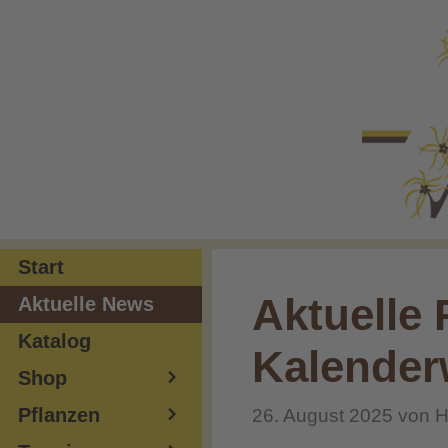
Zum
Inhalt
springen
Start
Aktuelle 
Aktuelle News
Katalog
Kalender
Shop
Pflanzen
26. August 2025
von
H