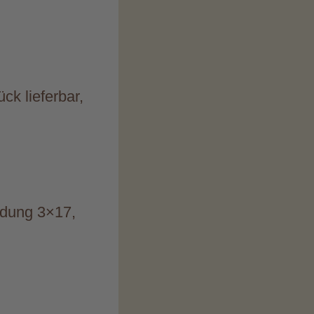
ck lieferbar,
adung 3×17,