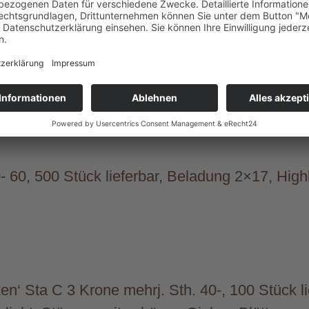
ampbell‘ C 7,5 80-100, 300 Stück lieferbar, Be
öne Zebrabambus, neue Ware
- 60, 500 Stück lieferbar, Beladung 2×17, Highl
en‘ Sta C 3 Krone mehrj. Sth. 40-, 100 Stück li