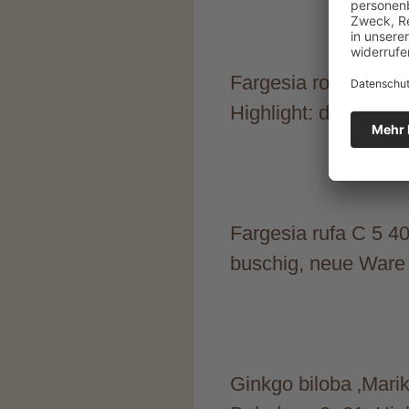
Fargesia robusta ‚C
Highlight: der sch
Fargesia rufa C 5 40
buschig, neue Ware
Ginkgo biloba ‚Marik