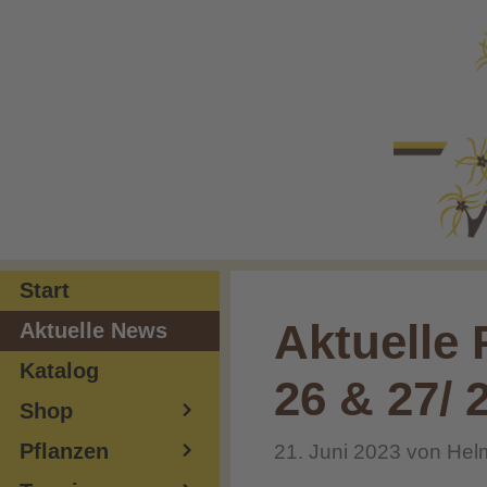
Zum
Inhalt
springen
Start
Aktuelle
Aktuelle News
Katalog
26 & 27/ 
Shop
Pflanzen
21. Juni 2023
von
Hel