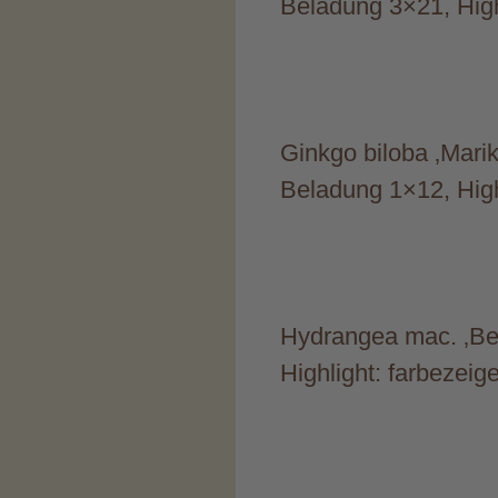
Beladung 3×21, High
Ginkgo biloba ‚Marik
Beladung 1×12, High
Hydrangea mac. ‚Bel
Highlight: farbezeig