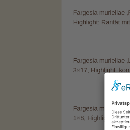
Fargesia murieliae ‚
Highlight: Rarität m
Fargesia murieliae ‚
3×17, Highlight: ko
Fargesia murieliae 
1×8, Highlight: aufr