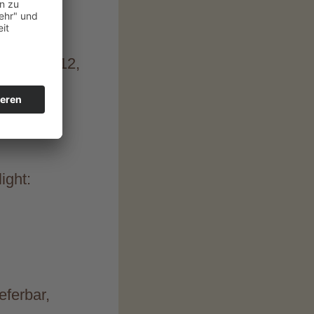
ladung 2×12,
ight:
eferbar,