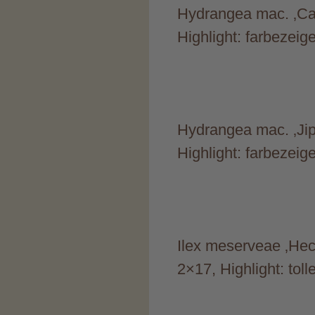
Hydrangea mac. ‚Caip
Highlight: farbezeig
Hydrangea mac. ‚Jip 
Highlight: farbezeig
Ilex meserveae ‚Hec
2×17, Highlight: to