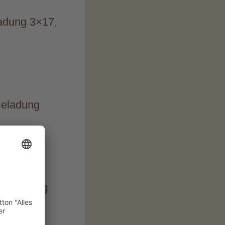
ladung 3×17,
 Beladung
, Beladung