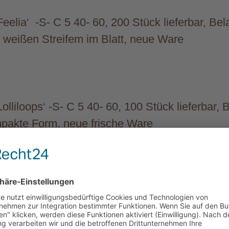
Feelia‘ -S- C 5 40- 60, 200 Stück lieferbar, Be
it weißen Streifem im Blatt, neue Ware
Lolliloops‘ -S- C 5 40- 60, 100 Stück lieferbar,
mpakte Form, neue frische Ware
‚Maasai‘ -R- C 15 80-100, 1000 Stück lieferbar
echter Wuchs, sehr starke Ware!