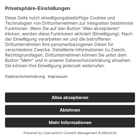
Hydrangea ser. ‚Cotton Candy‘ (S)
Proven Winners C 5 30- 40
Berghortensie Cotton Candy, anblühend
Juniperus squamata ‚Blue Star‘ C 2 15-
20
Blauer Sternwacholder, jetzt intensiv
stahlblau