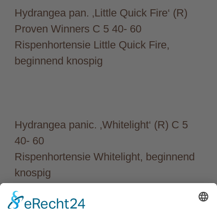
Hydrangea pan. ‚Little Quick Fire‘ (R)
Proven Winners C 5 40- 60
Rispenhortensie Little Quick Fire,
beginnend knospig
Hydrangea panic. ‚Whitelight‘ (R) C 5
40- 60
Rispenhortensie Whitelight, beginnend
knospig