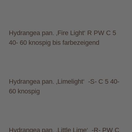
Hydrangea pan. ‚Fire Light‘ R PW C 5
40- 60 knospig bis farbezeigend
Hydrangea pan. ‚Limelight‘ -S- C 5 40-
60 knospig
Hydrangea pan. ‚Little Lime‘ -R- PW C