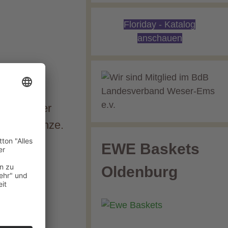
Floriday - Katalog
anschauen
nsu‘ mit
tt – später
ilandpflanze.
EWE Baskets
Oldenburg