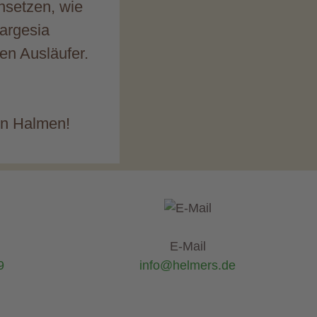
insetzen, wie
Fargesia
en Ausläufer.
en Halmen!
E-Mail
9
info@helmers.de