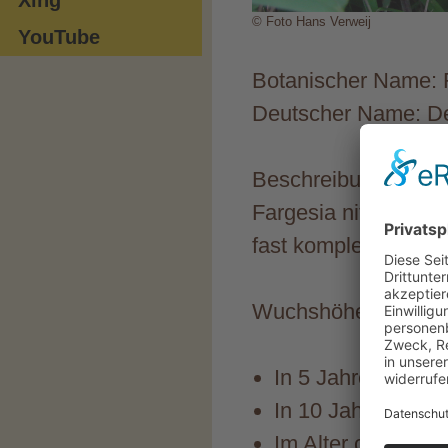
© Foto Hans Verweij
YouTube
Botanischer Name: Fa
Deutscher Name: D
Beschreibung: Kreuz
Fargesia nitida (200
fast komplett glänz
Wuchshöhen:
In 5 Jahren ca. 2
In 10 Jahren ca. 
Im Alter ca. 3 m 