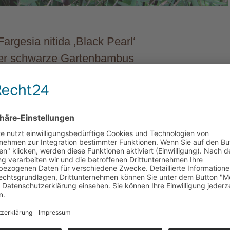
rgesia nitida ‚Black Pearl‘
er schwarze Gartenbambus
ung von Hans Verweij von Fargesia nitida ‚Ga
5). Halme im Austrieb wunderschön dunkelviole
endschwarz. Immergrünes Laub, winterharte Fre
 m hoch
2,5 m hoch
hoch