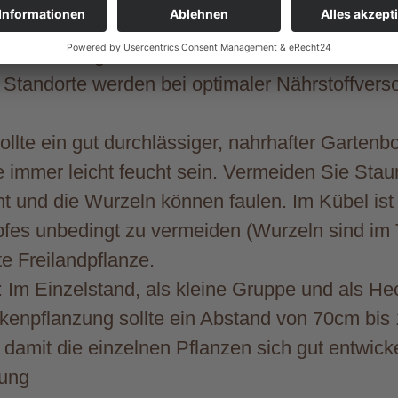
halbschattige und luftfeuchte Standorte, dann
e Standorte werden bei optimaler Nährstoffvers
lte ein gut durchlässiger, nahrhafter Gartenb
de immer leicht feucht sein. Vermeiden Sie Sta
t und die Wurzeln können faulen. Im Kübel ist 
pfes unbedingt zu vermeiden (Wurzeln sind im 
te Freilandpflanze.
m Einzelstand, als kleine Gruppe und als Hec
kenpflanzung sollte ein Abstand von 70cm bi
 damit die einzelnen Pflanzen sich gut entwick
lung