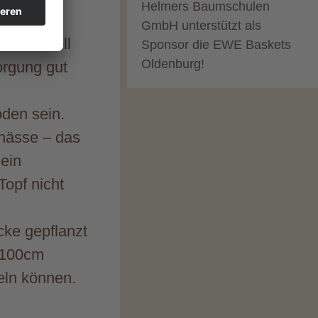
Helmers Baumschulen
GmbH unterstützt als
 wundervoll
Sponsor die EWE Baskets
Oldenburg!
orgung gut
oden sein.
unässe – das
ein
Topf nicht
ke gepflanzt
s 100cm
eln können.