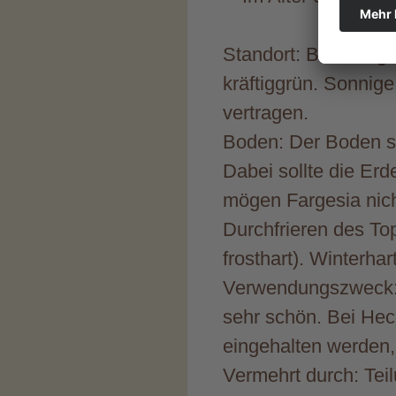
Standort: Bevorzugt 
kräftiggrün. Sonnig
vertragen.
Boden: Der Boden sol
Dabei sollte die Er
mögen Fargesia nich
Durchfrieren des To
frosthart). Winterhar
Verwendungszweck: I
sehr schön. Bei Hec
eingehalten werden,
Vermehrt durch: Tei