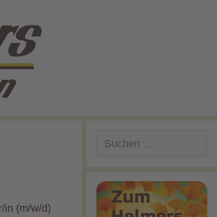
Suchen
nach:
/in (m/w/d)