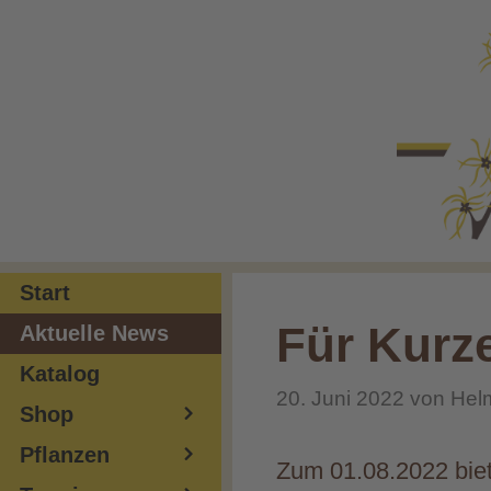
Zum
Inhalt
springen
Start
Für Kurz
Aktuelle News
Katalog
20. Juni 2022
von
Hel
Shop
Pflanzen
Zum 01.08.2022 biet