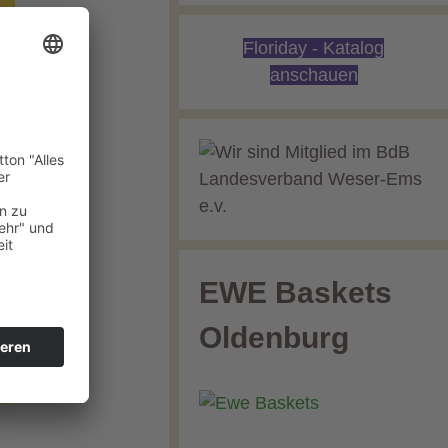
Floriday - Katalog
anschauen
EWE Baskets
Oldenburg