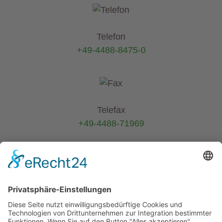
Telefon
+49-4488-8475-0
Telefax
+49-4488-71969
E-Mail
info@helmers.de