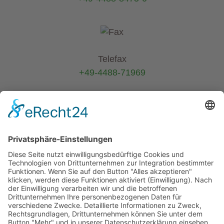
Telefax
+49-4488-71969
E-Mail
info@helmers.de
Kein Pflanzenverkauf an Privatkunden
-
Verkauf ausschließlich an Pflanzen-
Wiederverkäufer (B2B)