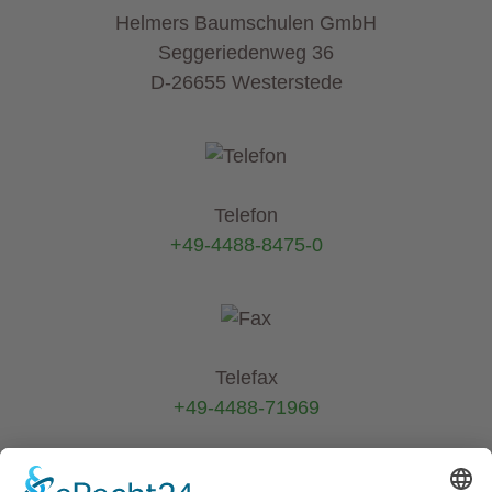
Helmers Baumschulen GmbH
Seggeriedenweg 36
D-26655 Westerstede
Telefon
+49-4488-8475-0
Telefax
+49-4488-71969