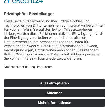
E-Mail
info@helmers.de
Kein Pflanzenverkauf an Privatkunden
-
Verkauf ausschließlich an Pflanzen-
Wiederverkäufer (B2B)
Alle Texte und Fotos sind urheberrechtlich
geschützt - keine unerlaubte Kopie und
Verwendung in anderen Medien gestattet.
Impressum
Datenschutzerklärung
Cookie-Einstellungen
© 2026
Helmers Baumschulen GmbH