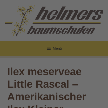
Zum
Inhalt
springen
Menü
Ilex meserveae
Little Rascal –
Amerikanischer