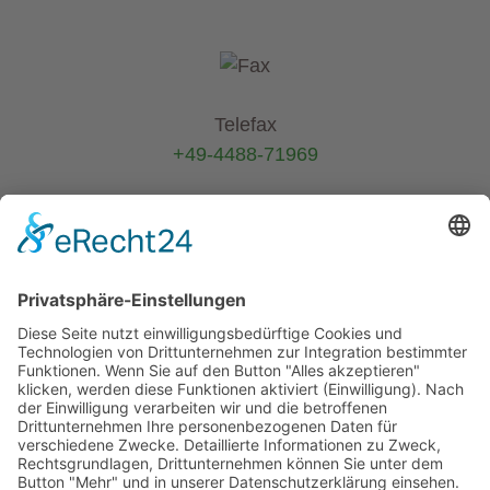
Telefax
+49-4488-71969
E-Mail
info@helmers.de
Kein Pflanzenverkauf an Privatkunden
-
Verkauf ausschließlich an Pflanzen-
Wiederverkäufer (B2B)
Alle Texte und Fotos sind urheberrechtlich