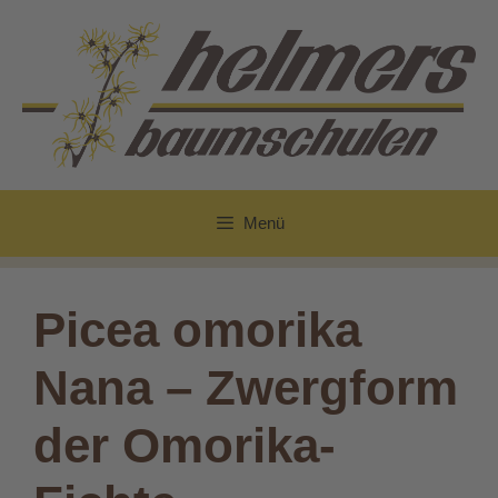
Zum
Inhalt
springen
Menü
Picea omorika
Nana – Zwergform
der Omorika-