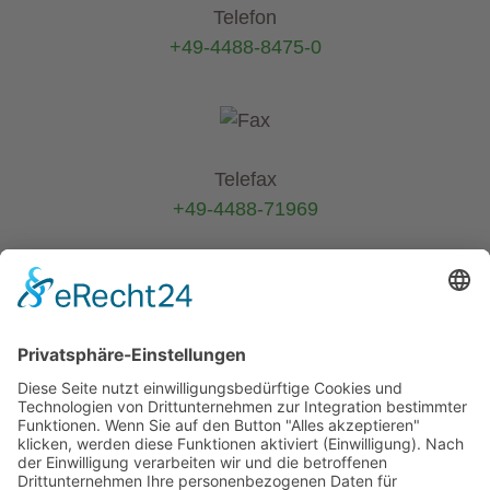
Telefon
+49-4488-8475-0
Telefax
+49-4488-71969
E-Mail
info@helmers.de
Kein Pflanzenverkauf an Privatkunden
-
Verkauf ausschließlich an Pflanzen-