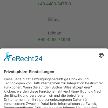
+49-4488-8475-0
Telefax
+49-4488-71969
E-Mail
info@helmers.de
Kein Pflanzenverkauf an Privatkunden
-
Verkauf ausschließlich an Pflanzen-
Wiederverkäufer (B2B)