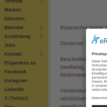
Termine
Marken
Etiketten
Botanischer Name: 
Betriebe
Ausbildung
Deutscher Name: J
Jobs
Kontakt
Beschreibung: Kompa
EUgardens.eu
zweifarbig, die Mitt
Facebook
Blütenränder weiß. 
Instagram
LinkedIn
Verwendungszweck: 
X (Twitter)
reichblühend. Ideal
eigentlich überall, 
Xing