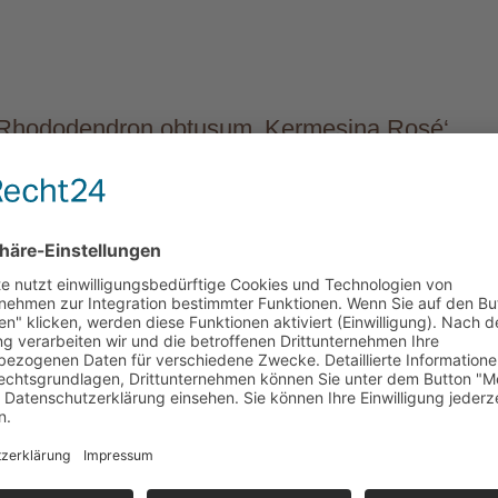
Rhododendron obtusum ‚Kermesina Rosé‘
apanische Azalee Kermesina Rosé
kter Wuchs, Blüte kleinblumig. Die Blütenfarb
e der Blütenblätter sind rosarot, nach außen sin
Sehr gut winterharte und reichblühende Sorte.
Sehr schöne und robuste japanische Azalee. 
 zur Grabbepflanzung, für Heidegärten, Balkon
wo eine kompakte japanische Azalee Platz findet