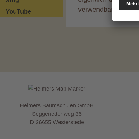
verwendbar).
YouTube
Helmers Baumschulen GmbH
Seggeriedenweg 36
D-26655 Westerstede