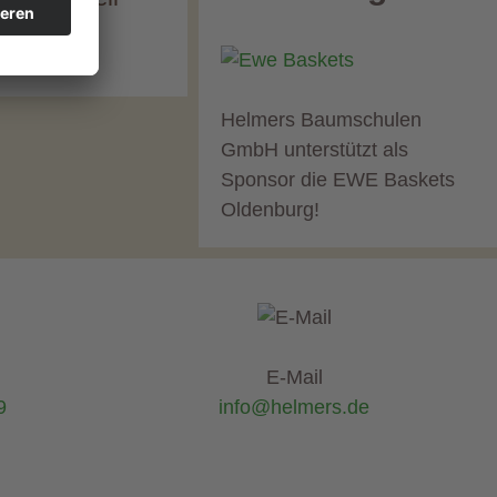
Helmers Baumschulen
GmbH unterstützt als
Sponsor die EWE Baskets
Oldenburg!
E-Mail
9
info@helmers.de