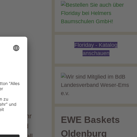
Floriday - Katalog
anschauen
e ist
d die
Jedes Jahr
EWE Baskets
kästen und
Oldenburg
 (universell