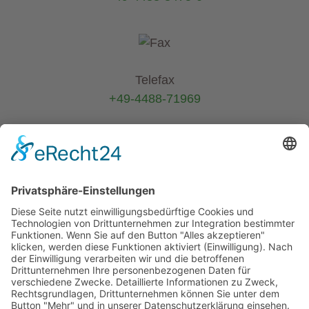
Telefax
+49-4488-71969
E-Mail
info@helmers.de
Kein Pflanzenverkauf an Privatkunden
-
Verkauf ausschließlich an Pflanzen-
Wiederverkäufer (B2B)