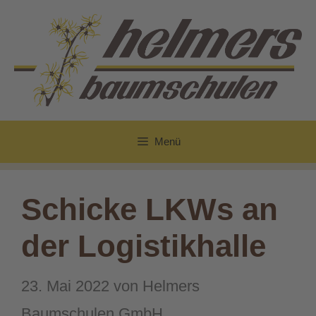
Zum
Inhalt
springen
Menü
Schicke LKWs an
der Logistikhalle
23. Mai 2022
von
Helmers
Baumschulen GmbH