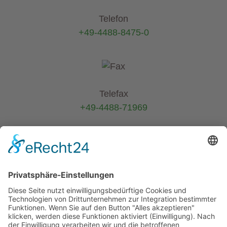
Telefon
+49-4488-8475-0
Telefax
+49-4488-71969
E-Mail
info@helmers.de
Kein Pflanzenverkauf an Privatkunden
-