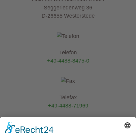
Seggeriedenweg 36
D-26655 Westerstede
Telefon
+49-4488-8475-0
Telefax
+49-4488-71969