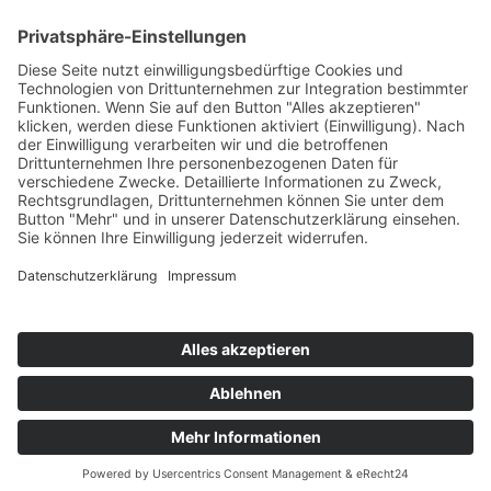
E-Mail
info@helmers.de
Kein Pflanzenverkauf an Privatkunden
-
Verkauf ausschließlich an Pflanzen-
Wiederverkäufer (B2B)
Alle Texte und Fotos sind urheberrechtlich
geschützt - keine unerlaubte Kopie und
Verwendung in anderen Medien gestattet.
Impressum
Datenschutzerklärung
Cookie-Einstellungen
© 2026
Helmers Baumschulen GmbH