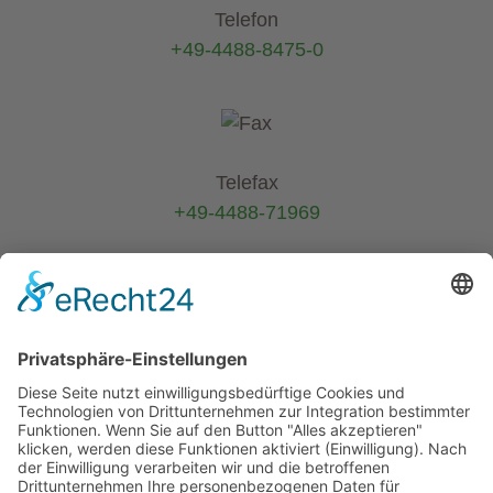
Telefon
+49-4488-8475-0
Telefax
+49-4488-71969
E-Mail
info@helmers.de
Kein Pflanzenverkauf an Privatkunden
-
Verkauf ausschließlich an Pflanzen-