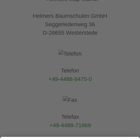
Helmers Baumschulen GmbH
Seggeriedenweg 36
D-26655 Westerstede
Telefon
+49-4488-8475-0
Telefax
+49-4488-71969