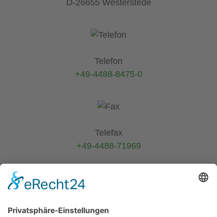
D-26655 Westerstede
Telefon
+49-4488-8475-0
Telefax
+49-4488-71969
E-Mail