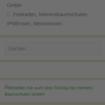
GmbH
Schlagwörter
Freikarten
,
helmersbaumschulen
,
IPMEssen
,
Messeessen
Suchen
nach: